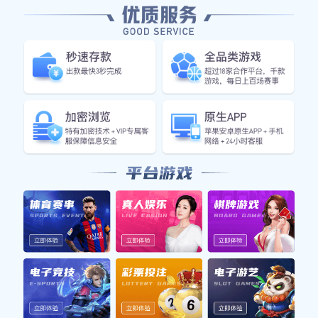
核心功能
为您打造最极致的观赛体验
⚡
闪电比分
毫秒级数据推送，包含进球、红黄牌、点球等实时提
醒，确保您始终处于比赛最前线。